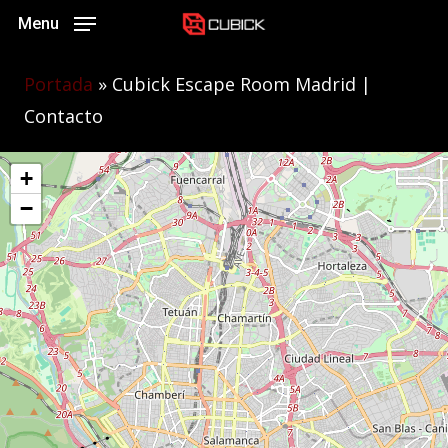
Skip
Menu
to
main
Portada
»
Cubick Escape Room Madrid |
content
Contacto
+
−