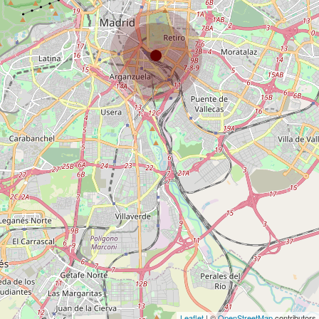
Leaflet
| ©
OpenStreetMap
contributors